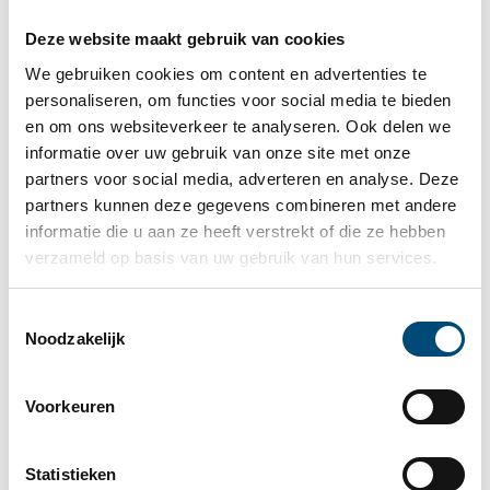
Deutsch
English
Deze website maakt gebruik van cookies
We gebruiken cookies om content en advertenties te
Poland
personaliseren, om functies voor social media te bieden
Polski
English
en om ons websiteverkeer te analyseren. Ook delen we
informatie over uw gebruik van onze site met onze
partners voor social media, adverteren en analyse. Deze
Romania
partners kunnen deze gegevens combineren met andere
Română
English
informatie die u aan ze heeft verstrekt of die ze hebben
verzameld op basis van uw gebruik van hun services.
The Netherlands
Toestemmingsselectie
Nederlands
English
Noodzakelijk
Voorkeuren
Klaar om met je business de baan op te
Statistieken
gaan?