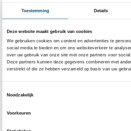
Toestemming
Details
Deze website maakt gebruik van cookies
90 months ago
We gebruiken cookies om content en advertenties te persona
In een woord geweldig! Top Service! Een echte aanrader om zaken
social media te bieden en om ons websiteverkeer te analyse
met dit bedrijf te doen!! Zeer tevreden!
over uw gebruik van onze site met onze partners voor social
Deze partners kunnen deze gegevens combineren met andere 
Peter J.
verstrekt of die ze hebben verzameld op basis van uw gebru
Toestemmingsselectie
Noodzakelijk
Voorkeuren
Statistieken